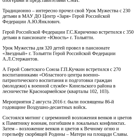
блогерами и представителями СМИ.
Традиционно – интересно прочел свой Урок Мужества с 230
детьми в МАУ ДО Центр «Заря» Герой Российской
Федерации А.Ю.Янклович.
Герой Российской Федерации Г.С.Кириченко встретился с 350
детьми в пансионате «Юность» г. Тольятти.
Урок Мужества для 320 детей провел в пансионате
«Звездный» г. Тольятти Герой Российской Федерации
А.Л.Стержантов.
А Герой Советского Союза Г.П.Кучкин встретился с 270
воспитанниками «Областного центра военно-
патриотического воспитания и подготовки граждан
(молодежи) к военной службе» Кинельского района в
лесничестве Красноармейское (кварталы 102, 103).
Мероприятия 2 августа 2016 г. были посвящены 86-й
годовщине Воздушно-десантных войск.
Состоялся митинг с церемонией возложения венков и цветов
к Памятнику воинам, погибшим в локальных конфликтах.
Затем – возложение венков и цветов к Вечному огню и
горельефу скорбящей Родины – Матери на площади Славы.