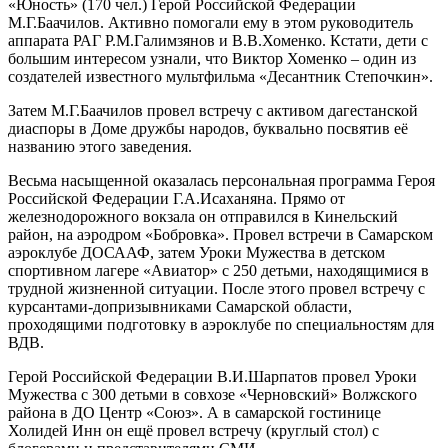
«Юность» (170 чел.) Герой Российской Федерации
М.Г.Баачилов. Активно помогали ему в этом руководитель
аппарата РАГ Р.М.Галимзянов и В.В.Хоменко. Кстати, дети с
большим интересом узнали, что Виктор Хоменко – один из
создателей известного мультфильма «Десантник Степочкин».
Затем М.Г.Баачилов провел встречу с активом дагестанской
диаспоры в Доме дружбы народов, буквально посвятив её
названию этого заведения.
Весьма насыщенной оказалась персональная программа Героя
Российской Федерации Г.А.Исаханяна. Прямо от
железнодорожного вокзала он отправился в Кинельский
район, на аэродром «Бобровка». Провел встречи в Самарском
аэроклубе ДОСААФ, затем Уроки Мужества в детском
спортивном лагере «Авиатор» с 250 детьми, находящимися в
трудной жизненной ситуации. После этого провел встречу с
курсантами-допризывниками Самарской области,
проходящими подготовку в аэроклубе по специальностям для
ВДВ.
Герой Российской Федерации В.И.Шарпатов провел Уроки
Мужества с 300 детьми в совхозе «Черновский» Волжского
района в ДО Центр «Союз». А в самарской гостинице
Холидей Инн он ещё провел встречу (круглый стол) с