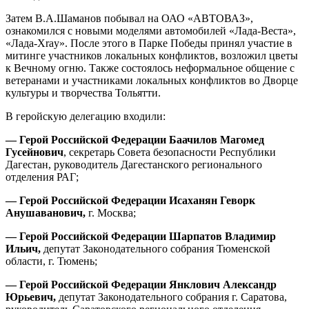
Затем В.А.Шаманов побывал на ОАО «АВТОВАЗ»,
ознакомился с новыми моделями автомобилей «Лада-Веста»,
«Лада-Xray». После этого в Парке Победы принял участие в
митинге участников локальных конфликтов, возложил цветы
к Вечному огню. Также состоялось неформальное общение с
ветеранами и участниками локальных конфликтов во Дворце
культуры и творчества Тольятти.
В геройскую делегацию входили:
— Герой Российской Федерации Баачилов Магомед
Гусейнович
, секретарь Совета безопасности Республики
Дагестан, руководитель Дагестанского регионального
отделения РАГ;
— Герой Российской Федерации Исаханян Геворк
Анушаванович,
г. Москва;
— Герой Российской Федерации Шарпатов Владимир
Ильич,
депутат Законодательного собрания Тюменской
области, г. Тюмень;
— Герой Российской Федерации Янклович Александр
Юрьевич,
депутат Законодательного собрания г. Саратова,