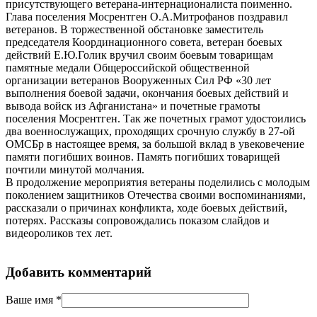
присутствующего ветерана-интернационалиста поименно.
Глава поселения Мосрентген О.А.Митрофанов поздравил
ветеранов. В торжественной обстановке заместитель
председателя Координационного совета, ветеран боевых
действий Е.Ю.Голик вручил своим боевым товарищам
памятные медали Общероссийской общественной
организации ветеранов Вооруженных Сил РФ «30 лет
выполнения боевой задачи, окончания боевых действий и
вывода войск из Афганистана» и почетные грамоты
поселения Мосрентген. Так же почетных грамот удостоились
два военнослужащих, проходящих срочную службу в 27-ой
ОМСБр в настоящее время, за большой вклад в увековечение
памяти погибших воинов. Память погибших товарищей
почтили минутой молчания.
В продолжение мероприятия ветераны поделились с молодым
поколением защитников Отечества своими воспоминаниями,
рассказали о причинах конфликта, ходе боевых действий,
потерях. Рассказы сопровождались показом слайдов и
видеороликов тех лет.
Добавить комментарий
Ваше имя
*