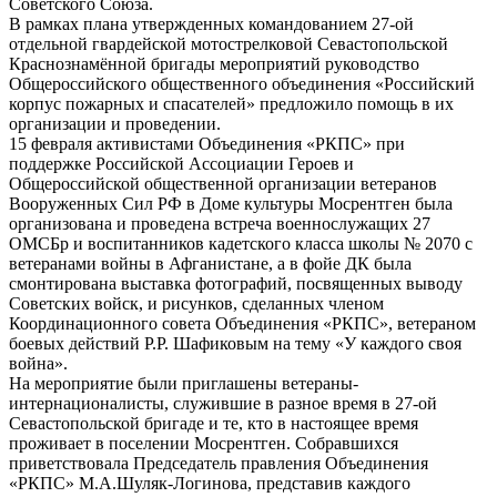
Советского Союза.
В рамках плана утвержденных командованием 27-ой
отдельной гвардейской мотострелковой Севастопольской
Краснознамённой бригады мероприятий руководство
Общероссийского общественного объединения «Российский
корпус пожарных и спасателей» предложило помощь в их
организации и проведении.
15 февраля активистами Объединения «РКПС» при
поддержке Российской Ассоциации Героев и
Общероссийской общественной организации ветеранов
Вооруженных Сил РФ в Доме культуры Мосрентген была
организована и проведена встреча военнослужащих 27
ОМСБр и воспитанников кадетского класса школы № 2070 с
ветеранами войны в Афганистане, а в фойе ДК была
смонтирована выставка фотографий, посвященных выводу
Советских войск, и рисунков, сделанных членом
Координационного совета Объединения «РКПС», ветераном
боевых действий Р.Р. Шафиковым на тему «У каждого своя
война».
На мероприятие были приглашены ветераны-
интернационалисты, служившие в разное время в 27-ой
Севастопольской бригаде и те, кто в настоящее время
проживает в поселении Мосрентген. Собравшихся
приветствовала Председатель правления Объединения
«РКПС» М.А.Шуляк-Логинова, представив каждого