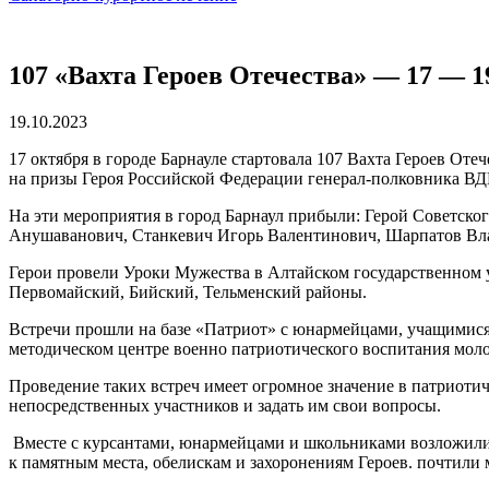
107 «Вахта Героев Отечества» — 17 — 1
19.10.2023
17 октября в городе Барнауле стартовала 107 Вахта Героев Оте
на призы Героя Российской Федерации генерал-полковника ВД
На эти мероприятия в город Барнаул прибыли: Герой Советско
Анушаванович, Станкевич Игорь Валентинович,
Шарпатов Вла
Герои провели Уроки Мужества в Алтайском государственном 
Первомайский, Бийский, Тельменский районы.
Встречи прошли на базе «Патриот» с юнармейцами, учащимися 
методическом центре военно патриотического воспитания мол
Проведение таких встреч имеет огромное значение в патриоти
непосредственных участников и задать им свои вопросы.
Вместе с курсантами, юнармейцами и школьниками
возложили
к памятным места, обелискам и захоронениям Героев.
почтили м