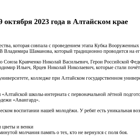
9 октября 2023 года в Алтайском крае
чества, которая совпала с проведением
этапа Кубка Вооруженных
В Владимира Шаманова, который традиционно проводится на его
го Союза Кравченко Николай Васильевич, Герои Российской Фед
димир Ильич, Ярцев Николай Николаевич, которые стали почё
университете,
колледже при Алтайском государственном универси
«Алтайской школы-интерната с первоначальной лётной подготов
одежи «Авангард».
ческом воспитании нашей молодёжи. У ребят есть уникальная в
 цветы и венки
инутой молчания память о тех, кто не вернулся с поля боя.