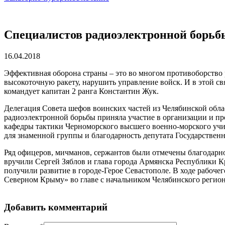
Специалистов радиоэлектронной борь
16.04.2018
Эффективная оборона страны – это во многом противоборство
высокоточную ракету, нарушить управление войск. И в этой с
командует капитан 2 ранга Константин Жук.
Делегация Совета шефов воинских частей из Челябинской обла
радиоэлектронной борьбы приняла участие в организации и пр
кафедры тактики Черноморского высшего военно-морского учи
для знаменной группы и благодарность депутата Государствен
Ряд офицеров, мичманов, сержантов были отмечены благодарн
вручили Сергей Зяблов и глава города Армянска Республики К
получили развитие в городе-Герое Севастополе. В ходе рабоч
Северном Крыму» во главе с начальником Челябинского регио
Добавить комментарий