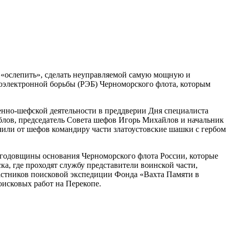
 «ослепить», сделать неуправляемой самую мощную и
иоэлектронной борьбы (РЭБ) Черноморского флота, которым
енно-шефской деятельности в преддверии Дня специалиста
блов, председатель Совета шефов Игорь Михайлов и начальник
или от шефов командиру части златоустовские шашки с гербом
 годовщины основания Черноморского флота России, которые
а, где проходят службу представители воинской части,
частников поисковой экспедиции Фонда «Вахта Памяти в
исковых работ на Перекопе.