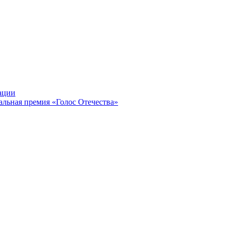
ации
альная премия «Голос Отечества»