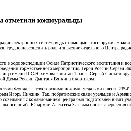
бы отметили южноуральцы
 радиоэлектронных систем, ведь с помощью этого оружия можно
вязи трудно переоценить роль и значение отдельного Центра рад
сти в ходе экспедиции Фонда Патриотического воспитания и во
оведении торжественного мероприятия. Герой России Сергей Зя
лища имени П.С.Нахимова капитан 1 ранга Сергей Синкин вруч
ной Думы России Дмитрия Вяткина с кортиком.
остями Фонда, златоустовскими ножами, медалями в честь 235-й
рым Игорь Нижник. Так, побратимские связи уральцев и Армянск
его совещания с командованием центра был подготовлен визит у
нального штаба Юнармии Алексеем Зязевым после завершения по