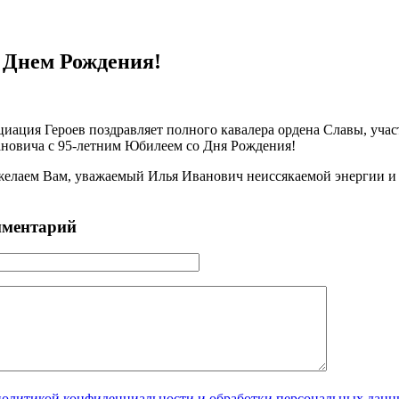
 Днем Рождения!
циация Героев поздравляет полного кавалера ордена Славы, уч
новича с 95-летним Юбилеем со Дня Рождения!
желаем Вам, уважаемый Илья Иванович неиссякаемой энергии и о
мментарий
политикой конфиденциальности и обработки персональных дан