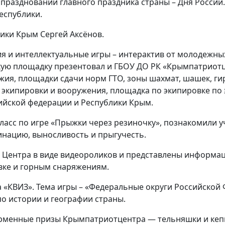
праздновании главного праздника страны – Дня России.
еспублики.
ики Крым Сергей Аксёнов.
я и интеллектуальные игры – интерактив от молодежны
кую площадку презентовал и ГБОУ ДО РК «Крымпатриотц
жия, площадки сдачи норм ГТО, зоны шахмат, шашек, ги
 экипировки и вооружения, площадка по экипировке по
ийской федерации и Республики Крым.
асс по игре «Прыжки через резиночку», познакомили у
инацию, выносливость и прыгучесть.
 Центра в виде видеороликов и представлены информа
вке и горным снаряжениям.
 «КВИЗ». Тема игры – «Федеральные округи Российской 
о истории и географии страны.
рменные призы Крымпатриотцентра — тельняшки и кеп