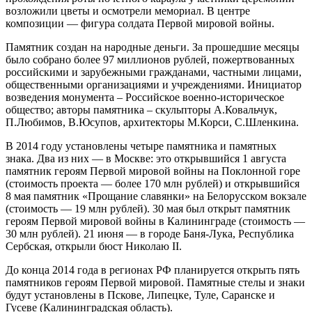
возложили цветы и осмотрели мемориал. В центре
композиции — фигура солдата Первой мировой войны.
Памятник создан на народные деньги. За прошедшие месяцы
было собрано более 97 миллионов рублей, пожертвованных
российскими и зарубежными гражданами, частными лицами,
общественными организациями и учреждениями. Инициатор
возведения монумента – Российское военно-историческое
общество; авторы памятника – скульпторы А.Ковальчук,
П.Любимов, В.Юсупов, архитекторы М.Корси, С.Шленкина.
В 2014 году установлены четыре памятника и памятных
знака. Два из них — в Москве: это открывшийся 1 августа
памятник героям Первой мировой войны на Поклонной горе
(стоимость проекта — более 170 млн рублей) и открывшийся
8 мая памятник «Прощание славянки» на Белорусском вокзале
(стоимость — 19 млн рублей). 30 мая был открыт памятник
героям Первой мировой войны в Калининграде (стоимость —
30 млн рублей). 21 июня — в городе Баня-Лука, Республика
Сербская, открыли бюст Николаю II.
До конца 2014 года в регионах РФ планируется открыть пять
памятников героям Первой мировой. Памятные стелы и знаки
будут установлены в Пскове, Липецке, Туле, Саранске и
Гусеве (Калининградская область).