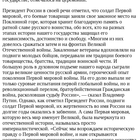
Президент России в своей речи отметил, что солдат Первой
мировой, его боевые товарищи заняли свое законное место на
Поклонной горе, которая хранит благодарную память о
ратной славе русского воинства, обо всех, кто на разных
этапах истории нашего государства защищал его
независимость, достоинство и свободу. «Многим из них
довелось сражаться затем и на фронтах Великой
Отечественной войны. Закаленные ветераны вдохновляли на
подвиги молодых бойцов, передавали им традиции боевого
товарищества, братства, традиции воинской чести. И
большую роль в духовном подъеме нашего народа сыграли
тогда великие ценности русской армии, героический опыт
поколения Первой мировой войны. На его долю выпали не
только суровые испытания первой глобальной войны, но и
революционный перелом, братоубийственная Гражданская
война, расколовшая судьбу России», — сказал Владимир
Путин. Однако, как отметил Президент России, подвиги
солдат Первой мировой, их жертвенность во имя России на
долгие годы оказались в забвении. А сама Первая мировая,
которую весь мир именует Великой, была вычеркнута из
отечественной истории, называлась просто
империалистической. «Сейчас мы возрождаем историческую
правду о Первой мировой войне, и нам открываются
несчетные примеры личного мужества и воинского искусства,