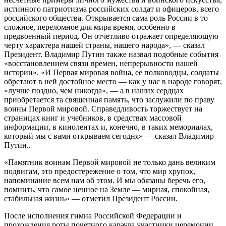
истинного патриотизма российских солдат и офицеров, всего
российского общества. Открывается сама роль России в то
сложное, переломное для мира время, особенно в
предвоенный период. Он отчетливо отражает определяющую
черту характера нашей страны, нашего народа», — сказал
Президент. Владимир Путин также назвал подобные события
«восстановлением связи времен, непрерывности нашей
истории». «И Первая мировая война, ее полководцы, солдаты
обретают в ней достойное место — как у нас в народе говорят,
«лучше поздно, чем никогда», — а в наших сердцах
приобретается та священная память, что заслужили по праву
воины Первой мировой. Справедливость торжествует на
страницах книг и учебников, в средствах массовой
информации, в кинолентах и, конечно, в таких мемориалах,
который мы с вами открываем сегодня» — сказал Владимир
Путин..
«Памятник воинам Первой мировой не только дань великим
подвигам, это предостережение о том, что мир хрупок,
напоминание всем нам об этом. И мы обязаны беречь его,
помнить, что самое ценное на Земле — мирная, спокойная,
стабильная жизнь» — отметил Президент России.
После исполнения гимна Российской Федерации и
прохождения роты почетного караула участники церемонии