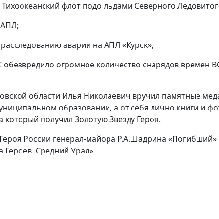
 Тихоокеанский флот подо льдами Северного Ледовитог
 АПЛ;
 расследованию аварии на АПЛ «Курск»;
С обезвредило огромное количество снарядов времен В
овской области Илья Николаевич вручил памятные мед
муниципальном образовании, а от себя лично книги и ф
а который получил Золотую Звезду Героя.
у Героя России генерал-майора Р.А.Шадрина «Погибший»
а Героев. Средний Урал».