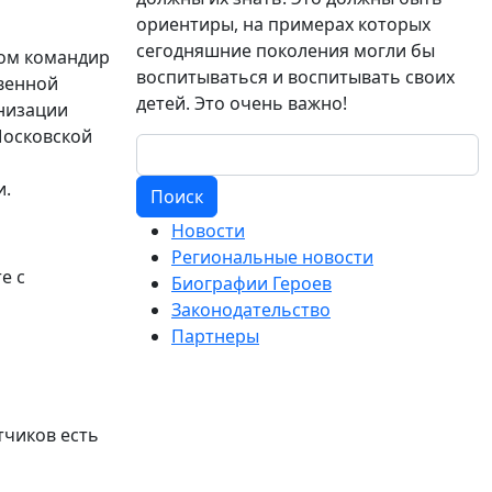
ориентиры, на примерах которых
сегодняшние поколения могли бы
лом командир
воспитываться и воспитывать своих
венной
детей. Это очень важно!
низации
Московской
и.
Поиск
Новости
Региональные новости
е с
Биографии Героев
Законодательство
Партнеры
тчиков есть