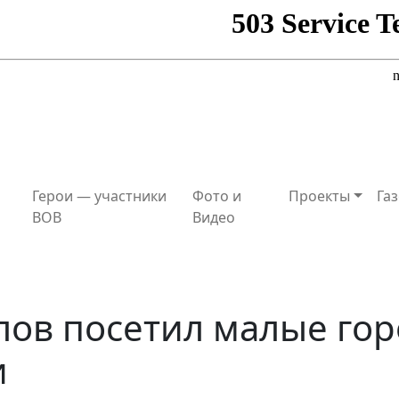
Герои — участники
Фото и
Проекты
Газ
ВОВ
Видео
лов посетил малые го
и