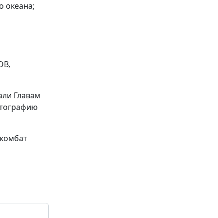
о океана;
ОВ,
али Главам
отографию
 комбат