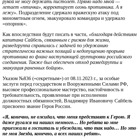
рукой не могу держать пистолет. Прямо надо мной —
летает «птичка», корректирует огонь противника. А я
лежу»
. Подразделение сдержало вражескую атаку под
минометным огнем, эвакуировало командира и удержало
«опорник».
Как впоследствии будут писать в части,
«благодаря действиям
капитана Сайбель, связанным с риском для жизни,
разведгруппа справилась с задачей по удержанию
стратегически важных позиций и недопущению прорыва
противника во фланг наступающей группировки российского
соединения. Также был обеспечен отход разведгруппы и
эвакуация раненных бойцов».
Указом №836 («секретным») от 08.11.2023 г., за особые
заслуги перед государством и Вооруженными Силами РФ,
высокое профессиональное мастерство, настойчивость и
требовательность, проявленные при исполнении
должностных обязанностей, Владимиру Ивановичу Сайбель
присвоено звание Героя России.
«Я, конечно, не ожидал, что меня представят к Герою. Я
даже ругался на наших немного… Но ребята ко мне
приезжали в госпиталь и убеждали, что так надо… Но это
не моя Звезда, конечно, а всех наших ребят».