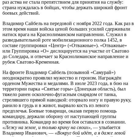
раз астма не стала препятствием для принятия на службу:
страна нуждалась в бойцах, чтобы держать широкий фронт
боевых действий.
Владимир Сайбель на передовой с ноября 2022 года. Как раз в
этом время наши войска ценой больших усилий сдерживали
натиск врага на Краснолиманском направлении. Служил в
разведывательной роте мобилизационного полка 1452, в
составе группировки «Центр» («Отважные»). «Отважные»
или Группировка «О» дислоцируется на участке от Сватово
до Соледара, и отвечает за Краснолиманское направление и
рубеж Сватово-Кременная.
На фронте Владимир Сайбель (позывной «Самурай»)
неоднократно проявлял мужество и героизм. Награждён
орденом Мужества и медалями. В июле 2023 года, в бою на
территории парка «Святые горы» (Донецкая область), был
тяжело ранен осколочно-фугасным снарядом от танка,
стрелявшего прямой наводкой: оторвало ногу и правую руку,
ранило в грудь и в живот, вырвало кость из левого
предплечья. Боевые товарищи, оказав первую помощь
командиру, держали оборону от наступающей группы
противника. Командир во время боя оставался в сознании.
«Лежу на земле, и только кричу на своих»
, — улыбается
Владимир Иванович, —
«Вокруг бой идёт, а я даже левой