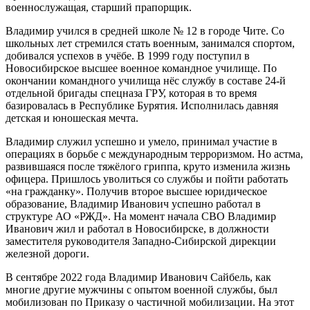
военнослужащая, старший прапорщик.
Владимир учился в средней школе № 12 в городе Чите. Со
школьных лет стремился стать военным, занимался спортом,
добивался успехов в учёбе. В 1999 году поступил в
Новосибирское высшее военное командное училище. По
окончании командного училища нёс службу в составе 24-й
отдельной бригады спецназа ГРУ, которая в то время
базировалась в Республике Бурятия. Исполнилась давняя
детская и юношеская мечта.
Владимир служил успешно и умело, принимал участие в
операциях в борьбе с международным терроризмом. Но астма,
развившаяся после тяжёлого гриппа, круто изменила жизнь
офицера. Пришлось уволиться со службы и пойти работать
«на гражданку». Получив второе высшее юридическое
образование, Владимир Иванович успешно работал в
структуре АО «РЖД». На момент начала СВО Владимир
Иванович жил и работал в Новосибирске, в должности
заместителя руководителя Западно-Сибирской дирекции
железной дороги.
В сентябре 2022 года Владимир Иванович Сайбель, как
многие другие мужчины с опытом военной службы, был
мобилизован по Приказу о частичной мобилизации. На этот