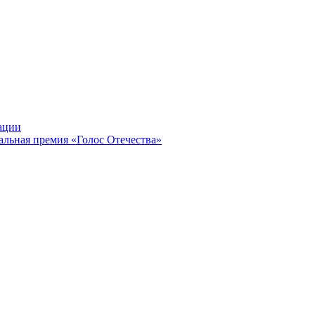
ации
альная премия «Голос Отечества»