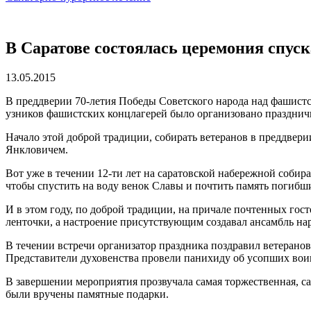
В Саратове состоялась церемония спус
13.05.2015
В преддверии 70-летия Победы Советского народа над фашистс
узников фашистских концлагерей было организовано праздничн
Начало этой доброй традиции, собирать ветеранов в преддве
Янкловичем.
Вот уже в течении 12-ти лет на саратовской набережной соби
чтобы спустить на воду венок Славы и почтить память погиб
И в этом году, по доброй традиции, на причале почтенных гос
ленточки, а настроение присутствующим создавал ансамбль на
В течении встречи организатор праздника поздравил ветеранов 
Представители духовенства провели панихиду об усопших вои
В завершении мероприятия прозвучала самая торжественная, с
были вручены памятные подарки.