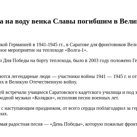
ка на воду венка Славы погибшим в Вел
кой Германией в 1941-1945 гг., в Саратове для фронтовиков Ве
ое мероприятие на теплоходе «Волга-1».
рии Дня Победы на борту теплохода, было в 2003 году положен
раются легендарные люди — участники войны 1941 — 1945 г. и о
ших в Великую Отечественную войну.
тей встречали учащиеся Саратовского кадетского училища и под 
родной музыки «Колядки», исполняя песни военных лет.
с наступающим праздником, от всего сердца поблагодарил за геро
нах.
амая радостная песня — «День Победы», которую пожилые фронт