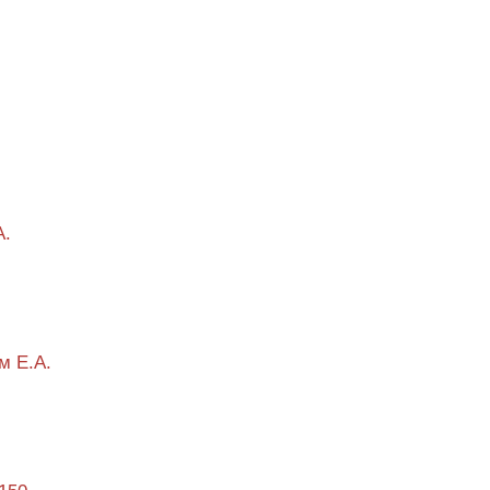
А.
м Е.А.