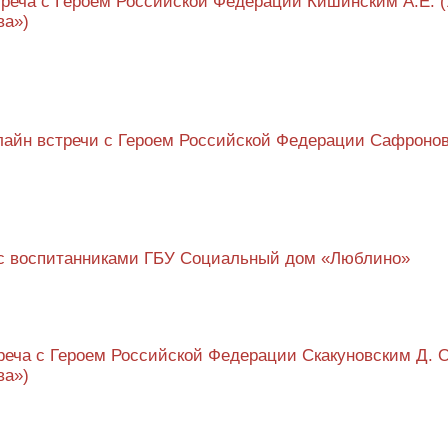
треча с Героем Российской Федерации Кишинским А.Е. (
ва»)
лайн встречи с Героем Российской Федерации Сафроно
а с воспитанниками ГБУ Социальный дом «Люблино»
реча с Героем Российской Федерации Скакуновским Д. О
ва»)