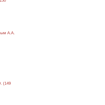
150
вым А.А.
. (149