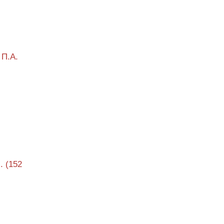
 П.А.
. (152