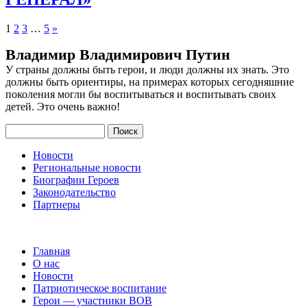
Пагинация
1
2
3
…
5
»
записей
Владимир Владимирович Путин
У страны должны быть герои, и люди должны их знать. Это
должны быть ориентиры, на примерах которых сегодняшние
поколения могли бы воспитываться и воспитывать своих
детей. Это очень важно!
Поиск
Новости
Региональные новости
Биографии Героев
Законодательство
Партнеры
Главная
О нас
Новости
Патриотическое воспитание
Герои — участники ВОВ