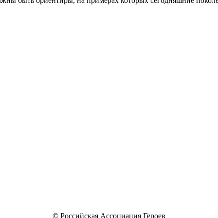
лжны быть ориентиры, на примерах которых сегодняшние поколе
© Российская Ассоциация Героев