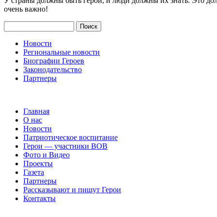
У страны должны быть герои, и люди должны их знать. Это до
очень важно!
Поиск
Новости
Региональные новости
Биографии Героев
Законодательство
Партнеры
Главная
О нас
Новости
Патриотическое воспитание
Герои — участники ВОВ
Фото и Видео
Проекты
Газета
Партнеры
Рассказывают и пишут Герои
Контакты