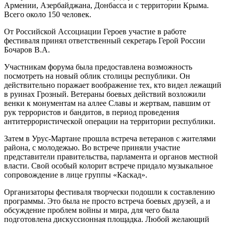
Армении, Азербайджана, Донбасса и с территории Крыма.
Всего около 150 человек.
От Российской Ассоциации Героев участие в работе
фестиваля принял ответственный секретарь Герой России
Бочаров В.А.
Участникам форума была предоставлена возможность
посмотреть на новый облик столицы республики. Он
действительно поражает воображение тех, кто видел лежащий
в руинах Грозный. Ветераны боевых действий возложили
венки к монументам на аллее Славы и жертвам, павшим от
рук террористов и бандитов, в период проведения
антитеррористической операции на территории республики.
Затем в Урус-Мартане прошла встреча ветеранов с жителями
района, с молодежью. Во встрече приняли участие
представители правительства, парламента и органов местной
власти. Свой особый колорит встрече придало музыкальное
сопровождение в лице группы «Каскад».
Организаторы фестиваля творчески подошли к составлению
программы. Это была не просто встреча боевых друзей, а и
обсуждение проблем войны и мира, для чего была
подготовлена дискуссионная площадка. Любой желающий